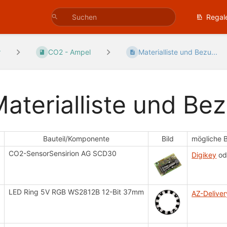
Regal
r
CO2 - Ampel
Materialliste und Bezu...
aterialliste und Be
r
Bauteil/Komponente
Bild
mögliche B
CO2-SensorSensirion AG SCD30
Digikey
od
LED Ring 5V RGB WS2812B 12-Bit 37mm
AZ-Deliver