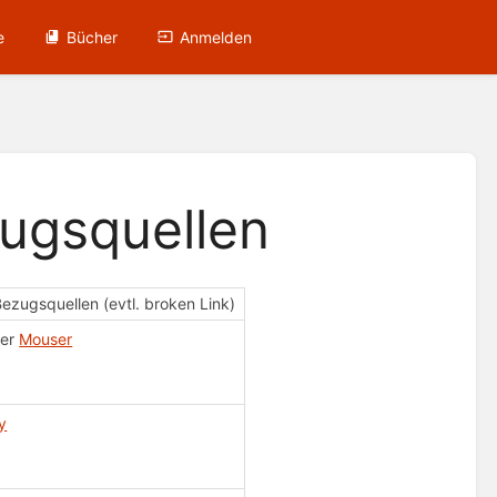
e
Bücher
Anmelden
zugsquellen
ezugsquellen (evtl. broken Link)
er
Mouser
y