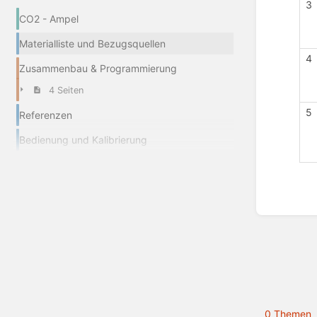
3
CO2 - Ampel
Materialliste und Bezugsquellen
4
Zusammenbau & Programmierung
4 Seiten
5
Referenzen
Bedienung und Kalibrierung
Abschn
aktivie
0 Themen