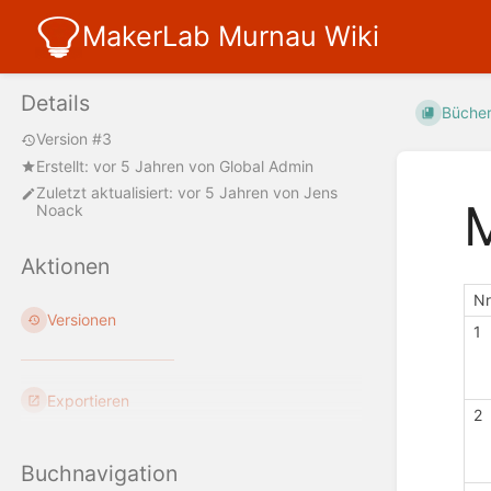
MakerLab Murnau Wiki
Details
Büche
Version #3
Erstellt:
vor 5 Jahren
von
Global Admin
Zuletzt aktualisiert:
vor 5 Jahren
von
Jens
M
Noack
Aktionen
N
Versionen
1
Exportieren
2
Buchnavigation